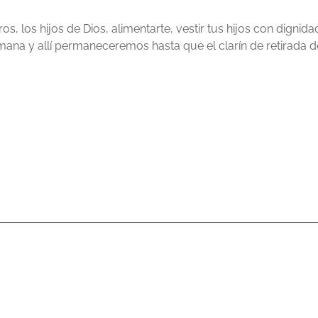
, los hijos de Dios, alimentarte, vestir tus hijos con dignida
humana y allí permaneceremos hasta que el clarín de retira
licada.
Los campos obligatorios están marcados con
*