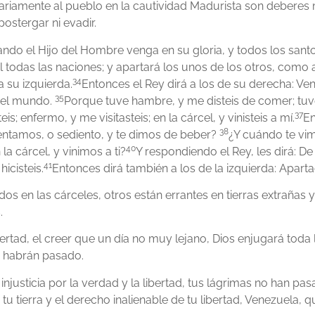
tariamente al pueblo en la cautividad Madurista son deberes
stergar ni evadir.
ndo el Hijo del Hombre venga en su gloria, y todos los santo
l todas las naciones; y apartará los unos de los otros, como a
34
a su izquierda.
Entonces el Rey dirá a los de su derecha: Ven
35
del mundo.
Porque tuve hambre, y me disteis de comer; tuve 
37
; enfermo, y me visitasteis; en la cárcel, y vinisteis a mí.
En
38
entamos, o sediento, y te dimos de beber?
¿Y cuándo te vim
40
a cárcel, y vinimos a ti?
Y respondiendo el Rey, les dirá: De
41
icisteis.
Entonces dirá también a los de la izquierda: Aparta
os en las cárceles, otros están errantes en tierras extraña
.
rtad, el creer que un día no muy lejano, Dios enjugará toda 
s habrán pasado.
justicia por la verdad y la libertad, tus lágrimas no han pas
tu tierra y el derecho inalienable de tu libertad, Venezuela, q