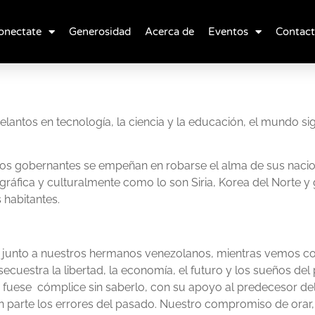
onectate
Generosidad
Acerca de
Eventos
Contac
lantos en tecnología, la ciencia y la educación, el mundo si
hos gobernantes se empeñan en robarse el alma de sus nacion
gráfica y culturalmente como lo son Siria, Korea del Norte y
s habitantes.
ir junto a nuestros hermanos venezolanos, mientras vemos
uestra la libertad, la economía, el futuro y los sueños del
a, fuese cómplice sin saberlo, con su apoyo al predecesor del
parte los errores del pasado. Nuestro compromiso de orar, h