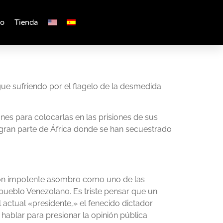
to
Tienda
gue sufriendo por el flagelo de la desmedida
es para colocarlas en las prisiones de sus
 gran parte de África donde se han secuestrado
 con impotente asombro como uno de las
 pueblo Venezolano. Es triste pensar que un
 actual «presidente,» el fenecido dictador
ablar para presionar la opinión pública