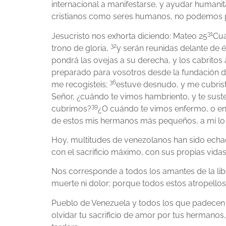
internacional a manifestarse, y ayudar humani
cristianos como seres humanos, no podemos po
31
Jesucristo nos exhorta diciendo: Mateo 25
Cua
32
trono de gloria,
y serán reunidas delante de é
pondrá las ovejas a su derecha, y los cabritos 
preparado para vosotros desde la fundación 
36
me recogisteis;
estuve desnudo, y me cubristeis
Señor, ¿cuándo te vimos hambriento, y te sust
39
cubrimos?
¿O cuándo te vimos enfermo, o en l
de estos mis hermanos más pequeños, a mí lo h
Hoy, multitudes de venezolanos han sido echad
con el sacrificio máximo, con sus propias vidas
Nos corresponde a todos los amantes de la libe
muerte ni dolor; porque todos estos atropello
Pueblo de Venezuela y todos los que padecen in
olvidar tu sacrificio de amor por tus hermanos, 