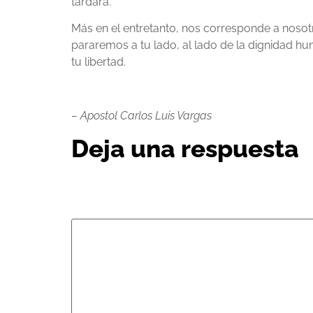
tardara.
Más en el entretanto, nos corresponde a nosotros
pararemos a tu lado, al lado de la dignidad 
tu libertad.
– Apostol Carlos Luis Vargas
Deja una respuesta
Tu dirección de correo electrónico no será pub
Comentario
*