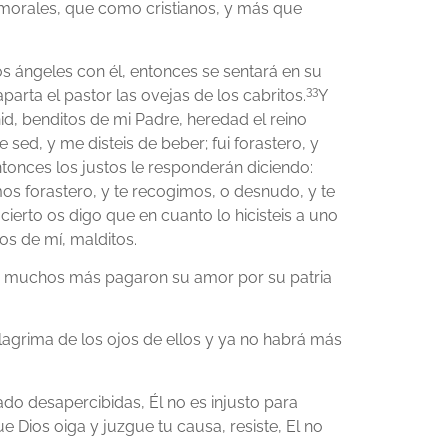
 morales, que como cristianos, y más que
s ángeles con él, entonces se sentará en su
33
parta el pastor las ovejas de los cabritos.
Y
id, benditos de mi Padre, heredad el reino
sed, y me disteis de beber; fui forastero, y
tonces los justos le responderán diciendo:
os forastero, y te recogimos, o desnudo, y te
 cierto os digo que en cuanto lo hicisteis a uno
os de mí, malditos.
s y muchos más pagaron su amor por su patria
lagrima de los ojos de ellos y ya no habrá más
ado desapercibidas, Él no es injusto para
ue Dios oiga y juzgue tu causa, resiste, El no