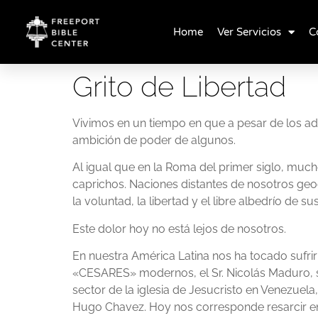
Home
Ver Servicios
C
Grito de Libertad
Vivimos en un tiempo en que a pesar de los ade
ambición de poder de algunos.
Al igual que en la Roma del primer siglo, muc
caprichos. Naciones distantes de nosotros geo
la voluntad, la libertad y el libre albedrío de su
Este dolor hoy no está lejos de nosotros.
En nuestra América Latina nos ha tocado sufr
«CESARES» modernos, el Sr. Nicolás Maduro, sec
sector de la iglesia de Jesucristo en Venezuel
Hugo Chavez. Hoy nos corresponde resarcir en 